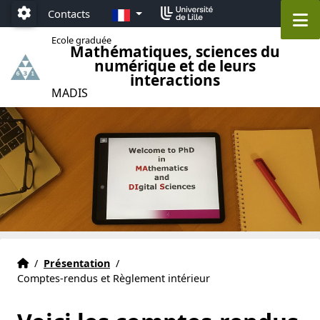
Accéder au menu principal
Accéder au contenu
FR
Contacts
M
Paramétrage
Ecole graduée
Mathématiques, sciences du
numérique et de leurs
interactions
MADIS
Ecole Graduée MADIS 631 Lille
Accueil
/
Présentation
/
Comptes-rendus et Règlement intérieur