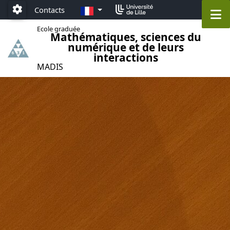
Accéder au menu principal
Accéder au contenu
FR
Contacts
M
Paramétrage
Ecole graduée
Mathématiques, sciences du
numérique et de leurs
interactions
MADIS