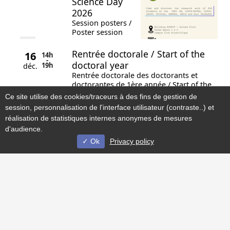
Science Day
2026
Session posters /
Poster session
Rentrée doctorale / Start of the
16
14h
-
doctoral year
19h
déc.
Rentrée doctorale des doctorants et
doctorantes de 1ère année / Start of the
doctoral…
Ce site utilise des cookies/traceurs à des fins de gestion de
session, personnalisation de l'interface utilisateur (contraste..) et
Réunion d'accueil des doctorants
05
14h
réalisation de statistiques internes anonymes de mesures
-
de 1ère année MADIS / Welcome
16h
nov.
d'audience.
meeting for first-year MADIS
Ok
Privacy policy
PhD students
Doctoral Day of Graduate
26
09h
-
Schools ENGSYS and MADIS
16h
juin
DDay is a social and scientific event for
PhD students
Rentrée doctorale / Start of the
17
14h
-