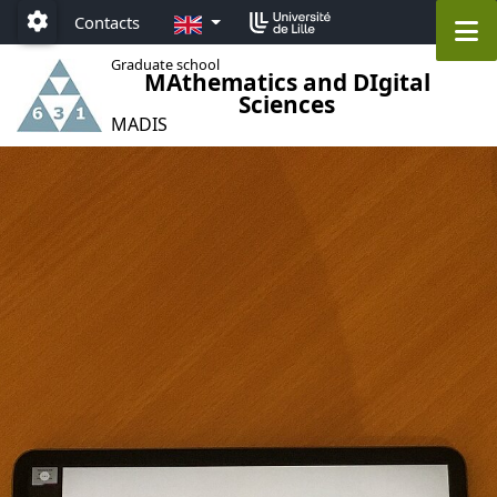
Accéder au menu principal
Accéder au contenu
EN
M
Contacts
Paramétrage
Graduate school
MAthematics and DIgital
Sciences
MADIS