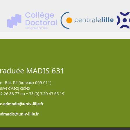
Graduée MADIS 631
ue - Bât. P4 (bureaux 009-011)
euve d'Ascq cedex
 62 26 88 77 ou + 33 (0) 3 20 43 65 19
c-edmadis
univ-lille
fr
-edmadis
univ-lille
fr