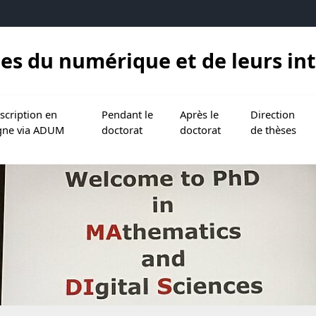
es du numérique et de leurs in
 doctorat
nu de Doctorat à Lille
ir le sous menu de Inscription en ligne via ADUM
Ouvrir le sous menu de Pendant le doctorat
Ouvrir le sous menu de Après 
Ouvrir le sous 
scription en
Pendant le
Après le
Direction
igne via ADUM
doctorat
doctorat
de thèses