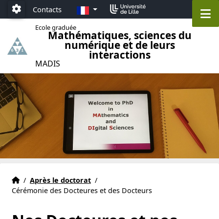
Accéder au menu principal
Accéder au contenu
FR
Contacts
M
Paramétrage
Ecole graduée
Mathématiques, sciences du
numérique et de leurs
interactions
MADIS
Ecole Graduée MADIS 631 Lille
Accueil
/
Après le doctorat
/
Cérémonie des Docteures et des Docteurs