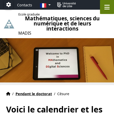
Accéder au menu principal
Accéder au contenu
FR
Contacts
M
Paramétrage
Ecole graduée
Mathématiques, sciences du
numérique et de leurs
interactions
MADIS
Ecole Graduée MADIS 631 Lille
Accueil
/
Pendant le doctorat
/
Césure
Voici le calendrier et les