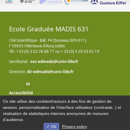
Ecole Graduée MADIS 631
Cité Scientifique - Bât. P4 (bureaux 009-011)
F 59655 Villeneuve d'Ascq cedex
Tél : +33 (0) 3 62 26 88 77 ou + 33 (0) 3 20 43 65 19
Secrétariat :
sec-edmadis
univ-lille
fr
Direction:
dir-edmadis
univ-lille
fr
Linkedin ( nouvelle fenêtre)
Accessibilité
Plan du site
Ce site utilise des cookies/traceurs à des fins de gestion de
Mentions légales
session, personnalisation de l'interface utilisateur (contraste..) et
Contacts
réalisation de statistiques internes anonymes de mesures
d'audience.
Ok
Privacy policy
© Université de Lille - 2022